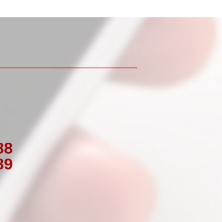
88
89