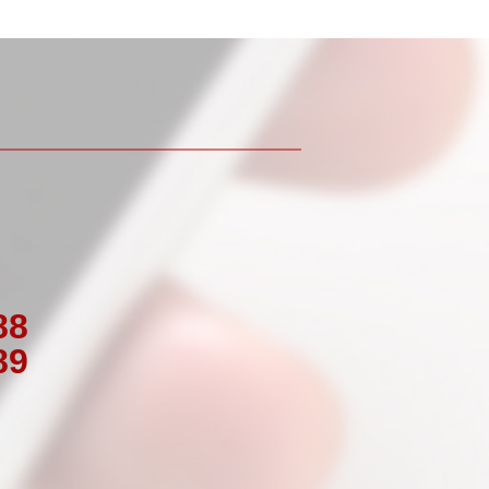
88
89