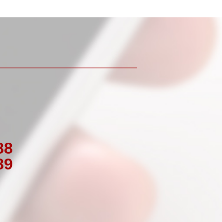
88
89