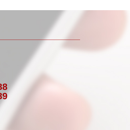
88
89