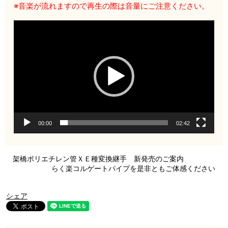
※音楽が流れますので再生の際は音量にご注意ください。
動
画
プ
レ
ー
ヤ
ー
00:00
02:42
架橋ポリエチレン管ＸＥ種変換継手 新発売のご案内
らく楽コルゲートパイプを是非ともご体感ください
シェア